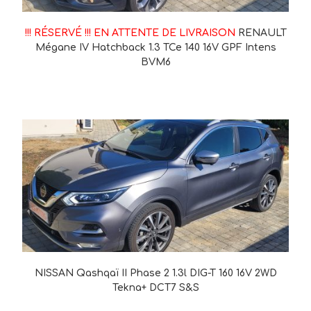
!!! RÉSERVÉ !!! EN ATTENTE DE LIVRAISON
RENAULT
Mégane IV Hatchback 1.3 TCe 140 16V GPF Intens
BVM6
NISSAN Qashqaï II Phase 2 1.3l DIG-T 160 16V 2WD
Tekna+ DCT7 S&S