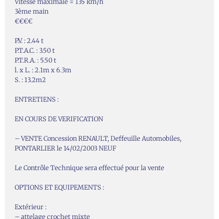
Vitesse maximale = 135 km/h
3ème main
€€€€
P.V. : 2.44 t
P.T.A.C. : 3.50 t
P.T.R.A. : 5.50 t
l. x L. : 2.1m x 6.3m
S. : 13.2m2
ENTRETIENS :
EN COURS DE VERIFICATION
– VENTE Concession RENAULT, Deffeuille Automobiles,
PONTARLIER le 14/02/2003 NEUF
Le Contrôle Technique sera effectué pour la vente
OPTIONS ET EQUIPEMENTS :
Extérieur :
– attelage crochet mixte