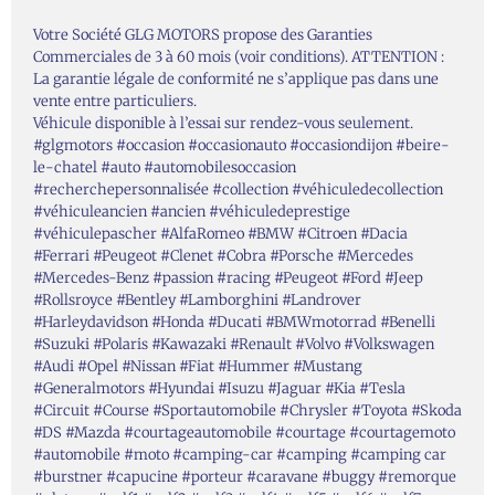
Votre Société GLG MOTORS propose des Garanties
Commerciales de 3 à 60 mois (voir conditions). ATTENTION :
La garantie légale de conformité ne s’applique pas dans une
vente entre particuliers.
Véhicule disponible à l’essai sur rendez-vous seulement.
#glgmotors #occasion #occasionauto #occasiondijon #beire-
le-chatel #auto #automobilesoccasion
#recherchepersonnalisée #collection #véhiculedecollection
#véhiculeancien #ancien #véhiculedeprestige
#véhiculepascher #AlfaRomeo #BMW #Citroen #Dacia
#Ferrari #Peugeot #Clenet #Cobra #Porsche #Mercedes
#Mercedes-Benz #passion #racing #Peugeot #Ford #Jeep
#Rollsroyce #Bentley #Lamborghini #Landrover
#Harleydavidson #Honda #Ducati #BMWmotorrad #Benelli
#Suzuki #Polaris #Kawazaki #Renault #Volvo #Volkswagen
#Audi #Opel #Nissan #Fiat #Hummer #Mustang
#Generalmotors #Hyundai #Isuzu #Jaguar #Kia #Tesla
#Circuit #Course #Sportautomobile #Chrysler #Toyota #Skoda
#DS #Mazda #courtageautomobile #courtage #courtagemoto
#automobile #moto #camping-car #camping #camping car
#burstner #capucine #porteur #caravane #buggy #remorque