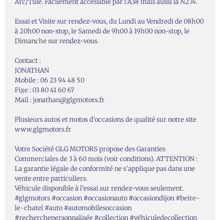
Arc/Tille. Facilement accessible par l’A38 mais aussi la N274.
Essai et Visite sur rendez-vous, du Lundi au Vendredi de 08h00
à 20h00 non-stop, le Samedi de 9h00 à 19h00 non-stop, le
Dimanche sur rendez-vous.
Contact :
JONATHAN
Mobile : 06 23 94 48 50
Fixe : 03 80 41 60 67
Mail : jonathan@glgmotors.fr
Plusieurs autos et motos d’occasions de qualité sur notre site
www.glgmotors.fr
Votre Société GLG MOTORS propose des Garanties
Commerciales de 3 à 60 mois (voir conditions). ATTENTION :
La garantie légale de conformité ne s’applique pas dans une
vente entre particuliers.
Véhicule disponible à l’essai sur rendez-vous seulement.
#glgmotors #occasion #occasionauto #occasiondijon #beire-
le-chatel #auto #automobilesoccasion
#recherchepersonnalisée #collection #véhiculedecollection