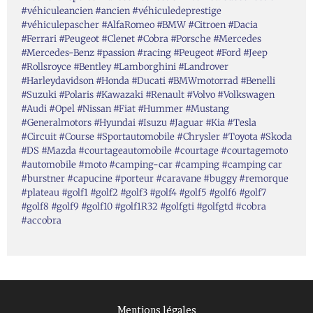
#véhiculeancien #ancien #véhiculedeprestige
#véhiculepascher #AlfaRomeo #BMW #Citroen #Dacia
#Ferrari #Peugeot #Clenet #Cobra #Porsche #Mercedes
#Mercedes-Benz #passion #racing #Peugeot #Ford #Jeep
#Rollsroyce #Bentley #Lamborghini #Landrover
#Harleydavidson #Honda #Ducati #BMWmotorrad #Benelli
#Suzuki #Polaris #Kawazaki #Renault #Volvo #Volkswagen
#Audi #Opel #Nissan #Fiat #Hummer #Mustang
#Generalmotors #Hyundai #Isuzu #Jaguar #Kia #Tesla
#Circuit #Course #Sportautomobile #Chrysler #Toyota #Skoda
#DS #Mazda #courtageautomobile #courtage #courtagemoto
#automobile #moto #camping-car #camping #camping car
#burstner #capucine #porteur #caravane #buggy #remorque
#plateau #golf1 #golf2 #golf3 #golf4 #golf5 #golf6 #golf7
#golf8 #golf9 #golf10 #golf1R32 #golfgti #golfgtd #cobra
#accobra
Mentions légales