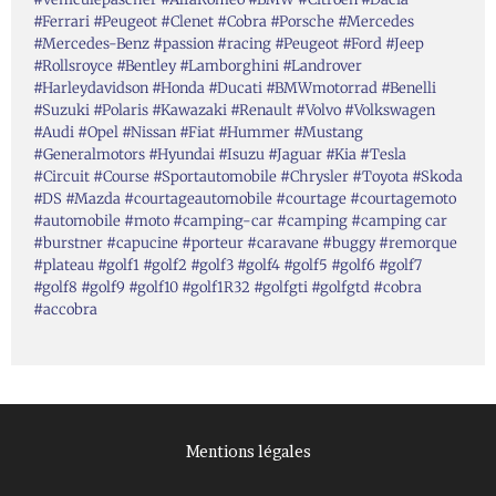
#Ferrari #Peugeot #Clenet #Cobra #Porsche #Mercedes
#Mercedes-Benz #passion #racing #Peugeot #Ford #Jeep
#Rollsroyce #Bentley #Lamborghini #Landrover
#Harleydavidson #Honda #Ducati #BMWmotorrad #Benelli
#Suzuki #Polaris #Kawazaki #Renault #Volvo #Volkswagen
#Audi #Opel #Nissan #Fiat #Hummer #Mustang
#Generalmotors #Hyundai #Isuzu #Jaguar #Kia #Tesla
#Circuit #Course #Sportautomobile #Chrysler #Toyota #Skoda
#DS #Mazda #courtageautomobile #courtage #courtagemoto
#automobile #moto #camping-car #camping #camping car
#burstner #capucine #porteur #caravane #buggy #remorque
#plateau #golf1 #golf2 #golf3 #golf4 #golf5 #golf6 #golf7
#golf8 #golf9 #golf10 #golf1R32 #golfgti #golfgtd #cobra
#accobra
Mentions légales