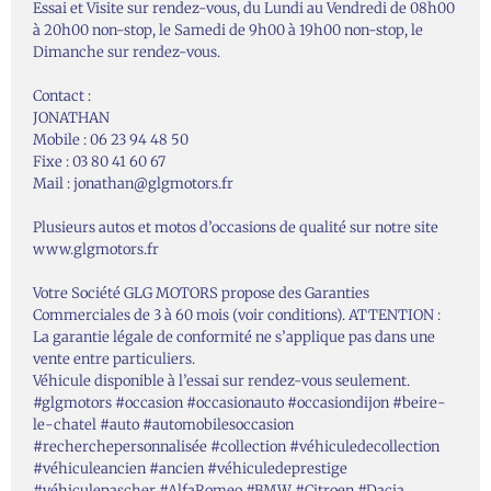
Essai et Visite sur rendez-vous, du Lundi au Vendredi de 08h00
à 20h00 non-stop, le Samedi de 9h00 à 19h00 non-stop, le
Dimanche sur rendez-vous.
Contact :
JONATHAN
Mobile : 06 23 94 48 50
Fixe : 03 80 41 60 67
Mail : jonathan@glgmotors.fr
Plusieurs autos et motos d’occasions de qualité sur notre site
www.glgmotors.fr
Votre Société GLG MOTORS propose des Garanties
Commerciales de 3 à 60 mois (voir conditions). ATTENTION :
La garantie légale de conformité ne s’applique pas dans une
vente entre particuliers.
Véhicule disponible à l’essai sur rendez-vous seulement.
#glgmotors #occasion #occasionauto #occasiondijon #beire-
le-chatel #auto #automobilesoccasion
#recherchepersonnalisée #collection #véhiculedecollection
#véhiculeancien #ancien #véhiculedeprestige
#véhiculepascher #AlfaRomeo #BMW #Citroen #Dacia