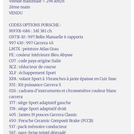
Vitesse maximale = 296 km/h
2ème main
VENDU
CODES OPTIONS PORSCHE :
M9701-686 : 3.8l 381 ch
G9731-10 : 997 Boîte Manuelle 6 rapports
997 430 : 997 Carrera 4S
LM7X : peinture Atlas Grau
FE : couleur intérieure Bleu Abysse
C07 : code pays origine Italie
XCZ : réducteur de course
XLF : échappement Sport
XPA : volant Sport à 3 branches à jante épaisse en Cuir lisse
X51 : Kit puissance Carrera S
026 : cadrans d’instruments et chronomètre couleur blanc
carrera
377 : siège Sport adaptatif gauche
378 : siège Sport adaptatif droit
405 : Jantes 19 pouces Carrera Classic
450 : Porsche Ceramic Composit Brake (PCCB)
537 : pack mémoire conducteur
567 : pare-brise teinté dégradé