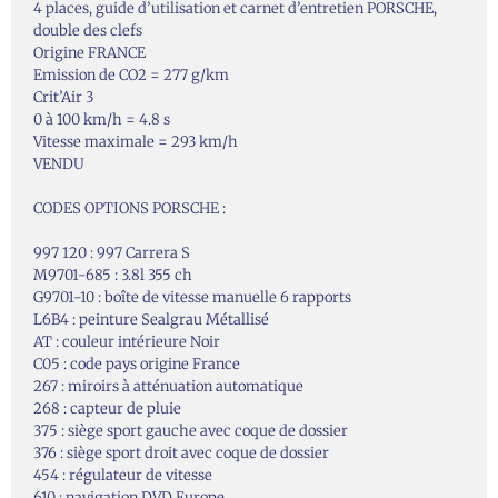
4 places, guide d’utilisation et carnet d’entretien PORSCHE,
double des clefs
Origine FRANCE
Emission de CO2 = 277 g/km
Crit’Air 3
0 à 100 km/h = 4.8 s
Vitesse maximale = 293 km/h
VENDU
CODES OPTIONS PORSCHE :
997 120 : 997 Carrera S
M9701-685 : 3.8l 355 ch
G9701-10 : boîte de vitesse manuelle 6 rapports
L6B4 : peinture Sealgrau Métallisé
AT : couleur intérieure Noir
C05 : code pays origine France
267 : miroirs à atténuation automatique
268 : capteur de pluie
375 : siège sport gauche avec coque de dossier
376 : siège sport droit avec coque de dossier
454 : régulateur de vitesse
610 : navigation DVD Europe