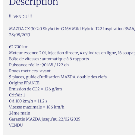
Description
!!! VENDU !!!
MAZDA CX-30 2.0 SkyActiv-G 16V Mild Hybrid 122 Inspiration BVA6, 1
28/08/2019
62 700 km
Moteur essence 2.0l, injection directe, 4 cylindres en ligne, 16 soupa
Boîte de vitesses : automatique à 6 rapports
Puissance réelle : 90 kW / 122 ch
Roues motrices : avant
5 places, guide d’utilisation MAZDA, double des clefs
Origine FRANCE
Emission de CO2 = 126 g/km
Crit’Air 1
0 à 100 km/h = 11.2 s
Vitesse maximale = 186 km/h
2ème main
Garantie MAZDA jusqu’au 22/02/2025
VENDU