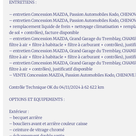
ENTRETIENS :
– entretien Concession MAZDA, Passion Automobiles Kodo, CHENOVE, 
– entretien Concession MAZDA, Passion Automobiles Kodo, CHENOVE, l
+ remplacement liquide de frein + nettoyage climatisation + rempl
de sol + contrôles), facture disponible
– entretien Concession MAZDA, Grand Garage du Tremblay, CHAMPIG
filtre à air + filtre à habitacle + filtre à carburant + contrôles), justi
– entretien Concession MAZDA, Grand Garage du Tremblay, CHAMPIG
filtre à air + filtre à habitacle + filtre à carburant + contrôles), justi
– entretien Concession MAZDA, Grand Garage du Tremblay, CHAMPIG
filtre à air + contrôles), justificatif disponible
– VENTE Concession MAZDA, Passion Automobiles Kodo, CHENOVE 
Contrôle Technique OK du 04/11/2024 à 62 622 km
OPTIONS ET EQUIPEMENTS :
Extérieur :
– becquet arrière
– boucliers avant et arrière couleur caisse
– ceinture de vitrage chromé
– échappement double sortie