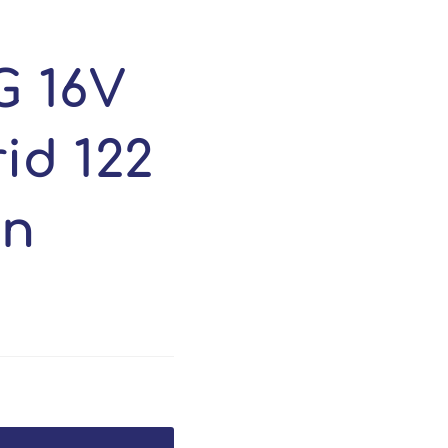
G 16V
id 122
on