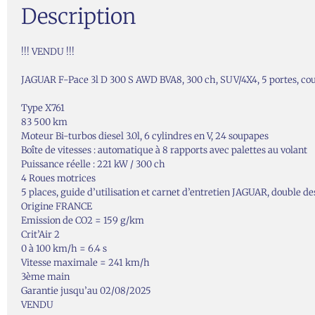
Description
!!! VENDU !!!
JAGUAR F-Pace 3l D 300 S AWD BVA8, 300 ch, SUV/4X4, 5 portes, coule
Type X761
83 500 km
Moteur Bi-turbos diesel 3.0l, 6 cylindres en V, 24 soupapes
Boîte de vitesses : automatique à 8 rapports avec palettes au volant
Puissance réelle : 221 kW / 300 ch
4 Roues motrices
5 places, guide d’utilisation et carnet d’entretien JAGUAR, double de
Origine FRANCE
Emission de CO2 = 159 g/km
Crit’Air 2
0 à 100 km/h = 6.4 s
Vitesse maximale = 241 km/h
3ème main
Garantie jusqu’au 02/08/2025
VENDU