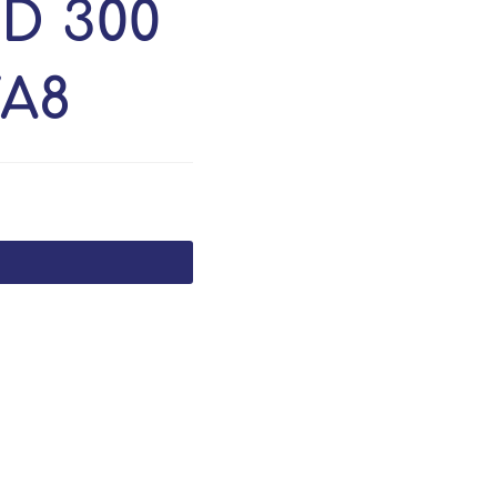
 D 300
VA8