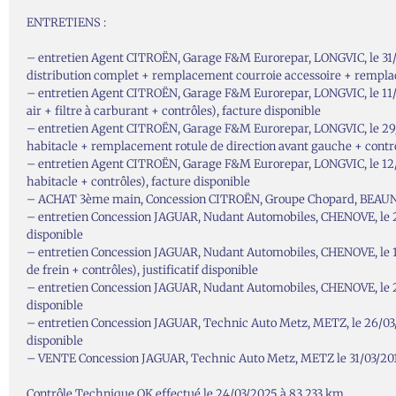
ENTRETIENS :
– entretien Agent CITROËN, Garage F&M Eurorepar, LONGVIC, le 31/1
distribution complet + remplacement courroie accessoire + remplac
– entretien Agent CITROËN, Garage F&M Eurorepar, LONGVIC, le 11/06/
air + filtre à carburant + contrôles), facture disponible
– entretien Agent CITROËN, Garage F&M Eurorepar, LONGVIC, le 29/06/
habitacle + remplacement rotule de direction avant gauche + contrô
– entretien Agent CITROËN, Garage F&M Eurorepar, LONGVIC, le 12/07/
habitacle + contrôles), facture disponible
– ACHAT 3ème main, Concession CITROËN, Groupe Chopard, BEAUNE,
– entretien Concession JAGUAR, Nudant Automobiles, CHENOVE, le 24/0
disponible
– entretien Concession JAGUAR, Nudant Automobiles, CHENOVE, le 17
de frein + contrôles), justificatif disponible
– entretien Concession JAGUAR, Nudant Automobiles, CHENOVE, le 22/0
disponible
– entretien Concession JAGUAR, Technic Auto Metz, METZ, le 26/03/20
disponible
– VENTE Concession JAGUAR, Technic Auto Metz, METZ le 31/03/2
Contrôle Technique OK effectué le 24/03/2025 à 83 233 km