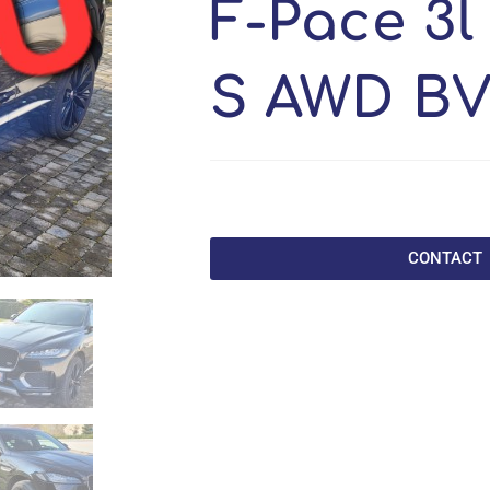
F-Pace 3l
S AWD B
CONTACT