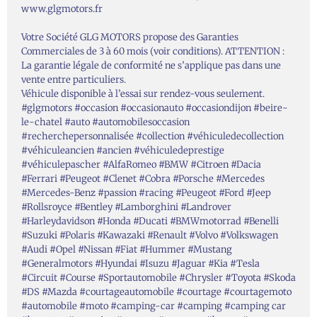
www.glgmotors.fr
Votre Société GLG MOTORS propose des Garanties
Commerciales de 3 à 60 mois (voir conditions). ATTENTION :
La garantie légale de conformité ne s’applique pas dans une
vente entre particuliers.
Véhicule disponible à l’essai sur rendez-vous seulement.
#glgmotors #occasion #occasionauto #occasiondijon #beire-
le-chatel #auto #automobilesoccasion
#recherchepersonnalisée #collection #véhiculedecollection
#véhiculeancien #ancien #véhiculedeprestige
#véhiculepascher #AlfaRomeo #BMW #Citroen #Dacia
#Ferrari #Peugeot #Clenet #Cobra #Porsche #Mercedes
#Mercedes-Benz #passion #racing #Peugeot #Ford #Jeep
#Rollsroyce #Bentley #Lamborghini #Landrover
#Harleydavidson #Honda #Ducati #BMWmotorrad #Benelli
#Suzuki #Polaris #Kawazaki #Renault #Volvo #Volkswagen
#Audi #Opel #Nissan #Fiat #Hummer #Mustang
#Generalmotors #Hyundai #Isuzu #Jaguar #Kia #Tesla
#Circuit #Course #Sportautomobile #Chrysler #Toyota #Skoda
#DS #Mazda #courtageautomobile #courtage #courtagemoto
#automobile #moto #camping-car #camping #camping car