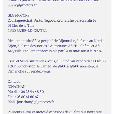
D’autres photos du véhicule sont disponibles sur notre site
www.glgmotors.fr
GLG MOTORS
Courtage/Achat/Vente/Négoce/Recherche personnalisée
03 Clos de la Tille
21310 BEIRE-LE-CHATEL
Idéalement situé à la périphérie Dijonnaise, à 10 mn au Nord de
Dijon, à 10 mn des sorties d’Autoroutes A31 Til-Châtel et A31
Arc/Tille. Facilement accessible par l’A38 mais aussi la N274.
Essai et Visite sur rendez-vous, du Lundi au Vendredi de 08h00
à 20h00 non-stop, le Samedi de 9h00 à 19h00 non-stop, le
Dimanche sur rendez-vous.
Contact :
JONATHAN
Mobile : 06 23 94 48 50
Fixe : 03 80 41 60 67
Mail : jonathan@glgmotors.fr
Plusieurs autos et motos d’occasions de qualité sur notre site