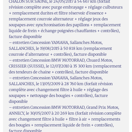
CHALON SUR SAONE, le 24/05/2017 à 54 667 km (forfait
révision complète avec purge embrayage + réglage culbuteurs
+ remplacement durites et filtre réservoir d’essence +
remplacement courroie alternateur + réglage jeux des
soupapes avec synchronisation des papillons + remplacement
liquide de frein + échange poignées chauffantes + contrôles),
facture disponible
– entretien Concession YAMAHA, Sallanches Motos,
SALLANCHES, le 19/08/2015 à 50 818 km (remplacement
courroie d’alternateur + contrôles), facture disponible
– entretien Concession BMW MOTORRAD, Chuard Motos,
CRISSIER (SUISSE), le 12/07/2010 à 35 300 km (remplacement
des tendeurs de chaine + contrôles), facture disponible
– entretien Concession YAMAHA, Sallanches Motos,
SALLANCHES, le 13/05/2009 à 28 760 km (forfait révision
complète avec changement filtre à huile + réglage des
soupapes + nettoyage des bougies + contrôles), facture
disponible
– entretien Concession BMW MOTORRAD, Grand Prix Motos,
ANNECY, le 30/05/2007 à 20 269 km (forfait révision complète
avec changement filtre à huile + filtre à air + remplacements
des bougies + remplacement liquide de frein + contrôles),
facture disponible