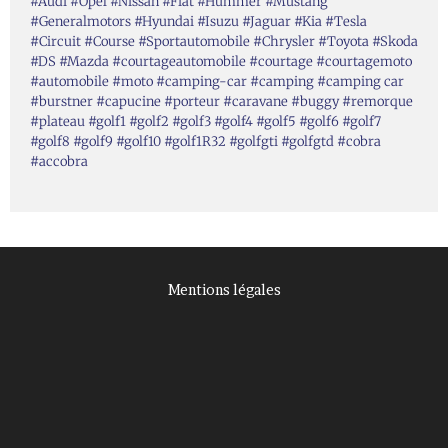
#Audi #Opel #Nissan #Fiat #Hummer #Mustang
#Generalmotors #Hyundai #Isuzu #Jaguar #Kia #Tesla
#Circuit #Course #Sportautomobile #Chrysler #Toyota #Skoda
#DS #Mazda #courtageautomobile #courtage #courtagemoto
#automobile #moto #camping-car #camping #camping car
#burstner #capucine #porteur #caravane #buggy #remorque
#plateau #golf1 #golf2 #golf3 #golf4 #golf5 #golf6 #golf7
#golf8 #golf9 #golf10 #golf1R32 #golfgti #golfgtd #cobra
#accobra
Mentions légales