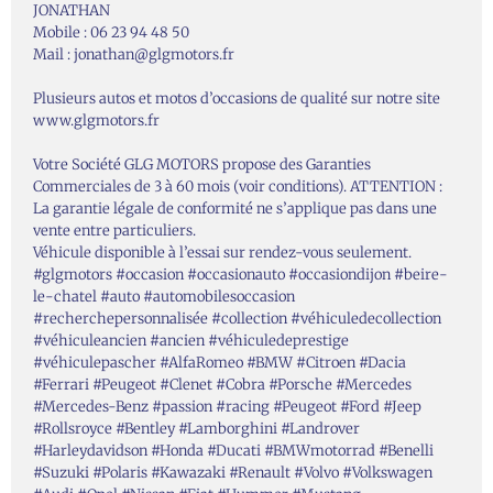
JONATHAN
Mobile : 06 23 94 48 50
Mail : jonathan@glgmotors.fr
Plusieurs autos et motos d’occasions de qualité sur notre site
www.glgmotors.fr
Votre Société GLG MOTORS propose des Garanties
Commerciales de 3 à 60 mois (voir conditions). ATTENTION :
La garantie légale de conformité ne s’applique pas dans une
vente entre particuliers.
Véhicule disponible à l’essai sur rendez-vous seulement.
#glgmotors #occasion #occasionauto #occasiondijon #beire-
le-chatel #auto #automobilesoccasion
#recherchepersonnalisée #collection #véhiculedecollection
#véhiculeancien #ancien #véhiculedeprestige
#véhiculepascher #AlfaRomeo #BMW #Citroen #Dacia
#Ferrari #Peugeot #Clenet #Cobra #Porsche #Mercedes
#Mercedes-Benz #passion #racing #Peugeot #Ford #Jeep
#Rollsroyce #Bentley #Lamborghini #Landrover
#Harleydavidson #Honda #Ducati #BMWmotorrad #Benelli
#Suzuki #Polaris #Kawazaki #Renault #Volvo #Volkswagen